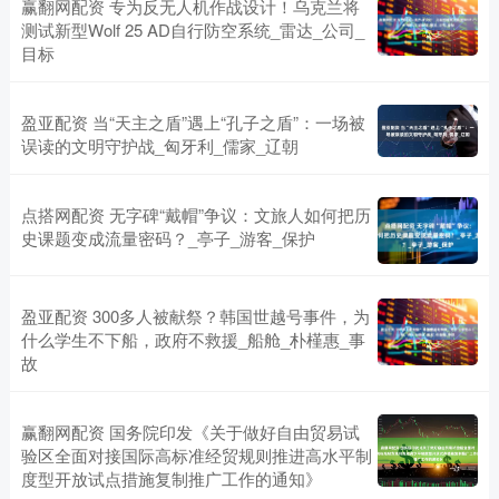
赢翻网配资 专为反无人机作战设计！乌克兰将
测试新型Wolf 25 AD自行防空系统_雷达_公司_
目标
盈亚配资 当“天主之盾”遇上“孔子之盾”：一场被
误读的文明守护战_匈牙利_儒家_辽朝
点搭网配资 无字碑“戴帽”争议：文旅人如何把历
史课题变成流量密码？_亭子_游客_保护
盈亚配资 300多人被献祭？韩国世越号事件，为
什么学生不下船，政府不救援_船舱_朴槿惠_事
故
赢翻网配资 国务院印发《关于做好自由贸易试
验区全面对接国际高标准经贸规则推进高水平制
度型开放试点措施复制推广工作的通知》