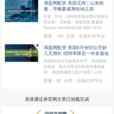
满盈网配资 美国见闻 | 山海相
逢，寻幽夏威夷哈纳之路
作者：符全（清华校友跑步爱好者俱乐
部主席） 原标题：美国见闻 夏威夷
Road to Hana哈纳之路 2025.10.04. 夏
威夷茂宜岛第4天，本来没有大的....
查看：
156
分类：
炒股杠杆平台
满盈网配资 美国8月份职位空缺
几无增长 招聘率降至一年多最低
美国8月职位空缺基本持平，而招聘依
旧低迷，显示对劳动力的需求逐渐减
弱。 根据美国劳工统计局周二公布的
数据，空缺职位数量从7月经修订后的
查看：
82
分类：
炒股杠杆平台
721万个微增至723万，....
美港通证券官网文章已加载完成
沪深京指数