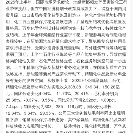
2025年上半年，国际市场需求疲软、地缘摩擦频发等因素给化工行
业带来挑战，但在中国经济稳增长政策持续发力下，得益于国内消
费升级、出口市场多元化转型以及制造业一体化产业链优势协同作
用，化工行业整体保持稳定发展态势，并呈现出结构优化高质量发
展格局。万华化学坚持以科技创新为第一核心竞争力，持续优化产
业结构。上半年全球聚氨酯行业需求平稳，新能源与高端制造领域
表现较好，在新能源汽车轻量化需求推动下，聚氨酯复合材料用量
需求持续提升。受海外投资恢复缓慢影响，海外建筑节能等领域需
求弱于预期。上半年石化行业烯烃等产品产能集中释放，导致供需
格局阶段性失衡，石化产品价格走低，石化业务利润空间进一步压
缩。上半年精细化学品及新材料业务稳定发展，在国家新质生产力
战略支持、新能源等新兴产业需求带动下，精细化学品及新材料业
务有充分的发展空间。从数据上看，2025H1公司聚氨酯、石化、
精细化学品及新材料分别实现收入368.88、349.34、156.28亿
元，同比分别变化4.04%、-11.73%、20.41%；毛利率分别为
25.68%、-0.37%、9.55%，同比分别下滑2.32pct、4.89pct、
7.44pct；销量分别为303、285、119万吨，同比分别增长
12.64%、3.64%、29.35%。公司三大业务板块毛利率同比出现明
显下滑，销量同比保持增长态势，其中聚氨酯、精细化学品及新材
料板块收入实现同比增长。 提质增效，强化经营思维。万华从
投资思维向经营思维转变，不断优化组织结构、制度和流程，强化