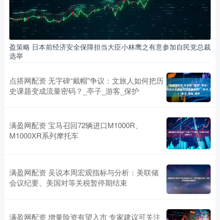
盈策略 日本前经济安全保障担当大臣小林鹰之有意参加自民党总裁
选举
点搭网配资 无字碑“戴帽”争议：文旅人如何把历
史课题变成流量密码？_亭子_游客_保护
满盈网配资 宝马召回72辆进口M1000R、
M1000XR系列摩托车
满盈网配资 吴说本周宏观指标与分析：美联储
会议纪要、美国对等关税暂停期结束
满盈网配资 增量险资有望入市 专家建议可关注