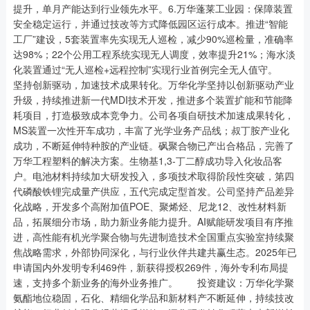
提升，单月产能达到行业领先水平。6.万华蓬莱工业园：保障装置
安全稳定运行，并通过技改等方式降低园区运行成本。推进“智能
工厂”建设，5套装置率先实现无人巡检，减少90%巡检量，准确率
达98%；22个公用工程系统实现无人调度，效率提升21%；海水淡
化装置通过“无人巡检+远程控制”实现行业首例完全无人值守。
坚持创新驱动，加速技术成果转化。万华化学坚持以创新驱动产业
升级，持续推进新一代MDI技术开发，推进多个装置扩能和节能降
耗项目，打造极致成本竞争力。公司各项自研技术加速成果转化，
MS装置一次性开车成功，丰富了光学业务产品线；叔丁胺产业化
成功，不断延伸特种胺的产业链。砜聚合物已产出合格品，完善了
万华工程塑料的解决方案。生物基1,3-丁二醇成功导入化妆品客
户。电池材料持续加大研发投入，多项技术取得阶段性突破，第四
代磷酸铁锂完成量产供应，五代完成定型首发。公司坚持产品差异
化战略，开发多个高附加值POE、聚烯烃、尼龙12、改性材料新
品，拓展细分市场，助力新业务能力提升。AI赋能研发项目有序推
进，高性能有机光学聚合物与先进制造技术全国重点实验室持续聚
焦战略需求，外部协同深化，与行业伙伴共建共赢生态。2025年已
申请国内外发明专利469件，新获得授权269件，海外专利布局提
速，支持多个新业务的海外业务推广。 投资建议：万华化学聚
氨酯地位稳固，石化、精细化学品和新材料产不断延伸，持续技改