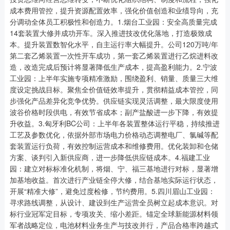
成本费用管控，提升资源配置效率，强化价值创造和业绩导向，充
分调动全体员工积极性和创造力。1.烟台工业园：安全高质量完成
14套装置大修并成功开车。深入推进技改优化落地，打造极致成
本。提升装置数智化水平，自主运行率大幅提升。公司120万吨/年
第二套乙烯装置一次性开车成功，第一套乙烯装置进行乙烷进料改
造，改造完成后预计将显著降低生产成本，提高盈利能力。2.宁波
工业园：上半年实施专项精准激励，围绕盈利、销量、质量三大维
度设定挑战目标。聚焦全价值链效率提升，贯彻精益成本管控，同
步强化产品差异化竞争优势。供应链实现灵活调整，最大限度使用
波谷价格时段供电，有效节省成本；副产盐酸进一步下降，有效提
升收益。3.匈牙利BC公司：上半年各装置整体运行平稳，持续推进
工艺及参数优化，依据外部市场电力价格动态调整电厂、氯碱等配
套装置运行负荷，有效控制运营成本和维修费用。优化装卸和仓储
方案、谈判引入新供应商，进一步降低供应链成本。4.福建工业
园：建立对标标准化机制，将烟、宁、福三基地进行对标，显著增
加基地收益。首次进行产业链全停大修，结合基地实际运行状态，
开展“精准大修”，避免过度检修，节约费用。5.四川眉山工业园：
寻求路线调整，从设计、建设到生产运营全员树立起成本意识。对
标行业冠军定目标，专项攻关、缩小差距。锚定全球新能源材料领
军者战略定位，电池材料业务生产与技改并行，产品合格率跨越式