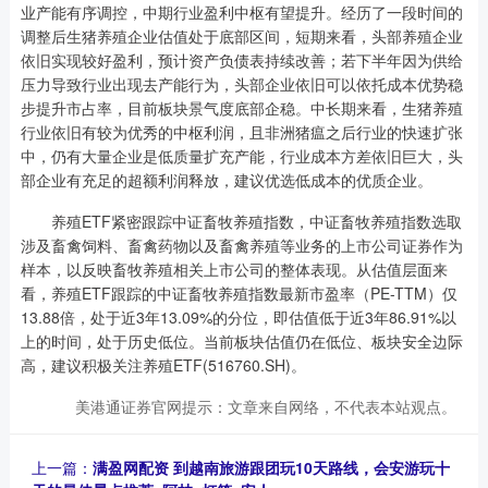
业产能有序调控，中期行业盈利中枢有望提升。经历了一段时间的
调整后生猪养殖企业估值处于底部区间，短期来看，头部养殖企业
依旧实现较好盈利，预计资产负债表持续改善；若下半年因为供给
压力导致行业出现去产能行为，头部企业依旧可以依托成本优势稳
步提升市占率，目前板块景气度底部企稳。中长期来看，生猪养殖
行业依旧有较为优秀的中枢利润，且非洲猪瘟之后行业的快速扩张
中，仍有大量企业是低质量扩充产能，行业成本方差依旧巨大，头
部企业有充足的超额利润释放，建议优选低成本的优质企业。
养殖ETF紧密跟踪中证畜牧养殖指数，中证畜牧养殖指数选取
涉及畜禽饲料、畜禽药物以及畜禽养殖等业务的上市公司证券作为
样本，以反映畜牧养殖相关上市公司的整体表现。从估值层面来
看，养殖ETF跟踪的中证畜牧养殖指数最新市盈率（PE-TTM）仅
13.88倍，处于近3年13.09%的分位，即估值低于近3年86.91%以
上的时间，处于历史低位。当前板块估值仍在低位、板块安全边际
高，建议积极关注养殖ETF(516760.SH)。
美港通证券官网提示：文章来自网络，不代表本站观点。
上一篇：
满盈网配资 到越南旅游跟团玩10天路线，会安游玩十