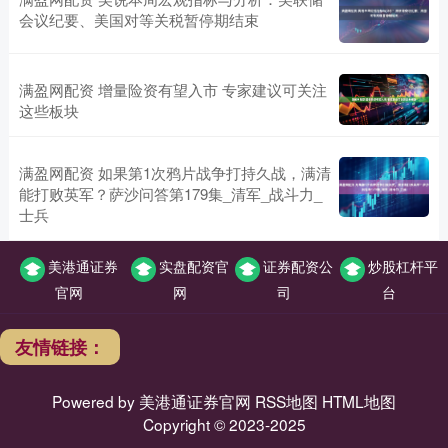
会议纪要、美国对等关税暂停期结束
满盈网配资 增量险资有望入市 专家建议可关注
这些板块
满盈网配资 如果第1次鸦片战争打持久战，满清
能打败英军？萨沙问答第179集_清军_战斗力_
士兵
美港通证券
实盘配资官
证券配资公
炒股杠杆平
官网
网
司
台
友情链接：
Powered by
美港通证券官网
RSS地图
HTML地图
Copyright
© 2023-2025