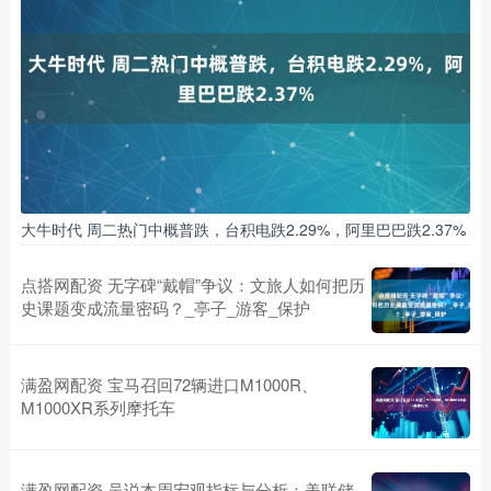
大牛时代 周二热门中概普跌，台积电跌2.29%，阿里巴巴跌2.37%
点搭网配资 无字碑“戴帽”争议：文旅人如何把历
史课题变成流量密码？_亭子_游客_保护
满盈网配资 宝马召回72辆进口M1000R、
M1000XR系列摩托车
满盈网配资 吴说本周宏观指标与分析：美联储