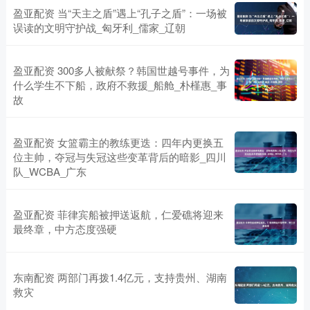
盈亚配资 当“天主之盾”遇上“孔子之盾”：一场被
误读的文明守护战_匈牙利_儒家_辽朝
盈亚配资 300多人被献祭？韩国世越号事件，为
什么学生不下船，政府不救援_船舱_朴槿惠_事
故
盈亚配资 女篮霸主的教练更迭：四年内更换五
位主帅，夺冠与失冠这些变革背后的暗影_四川
队_WCBA_广东
盈亚配资 菲律宾船被押送返航，仁爱礁将迎来
最终章，中方态度强硬
东南配资 两部门再拨1.4亿元，支持贵州、湖南
救灾