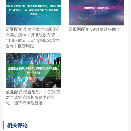
盈亚配资 米哈游次时代新作公
盈股网配资 0911财经午间道
布实机演示；腾讯战投育碧
11.6亿欧元；Unity和Epic宣布
合作 | 氪游周报
盈亚配资 经合组织：中东冲突
对全球经济增长影响尚难量
化，但下行风险显著
相关评论