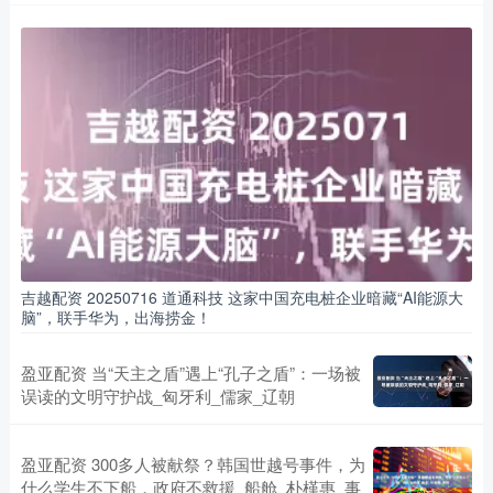
吉越配资 20250716 道通科技 这家中国充电桩企业暗藏“AI能源大
脑”，联手华为，出海捞金！
盈亚配资 当“天主之盾”遇上“孔子之盾”：一场被
误读的文明守护战_匈牙利_儒家_辽朝
盈亚配资 300多人被献祭？韩国世越号事件，为
什么学生不下船，政府不救援_船舱_朴槿惠_事