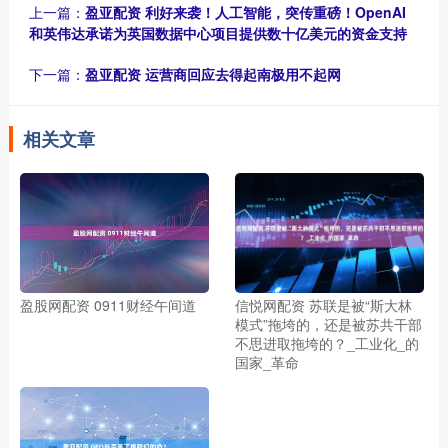
上一篇：
盈亚配资 利好来袭！人工智能，突传重磅！OpenAI
和英伟达承诺为英国数据中心项目提供数十亿美元的资金支持
下一篇：
盈亚配资 运营商回应去得起南极用不起网
相关文章
盈股网配资 0911财经午间道
信悦网配资 苏联是被“斯大林
模式”拖垮的，还是被苏共干部
不思进取拖垮的？_工业化_的
国家_革命