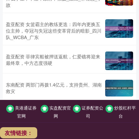
故
盈亚配资 女篮霸主的教练更迭：四年内更换五
位主帅，夺冠与失冠这些变革背后的暗影_四川
队_WCBA_广东
盈亚配资 菲律宾船被押送返航，仁爱礁将迎来
最终章，中方态度强硬
东南配资 两部门再拨1.4亿元，支持贵州、湖南
救灾
美港通证券
实盘配资官
证券配资公
炒股杠杆平
官网
网
司
台
友情链接：