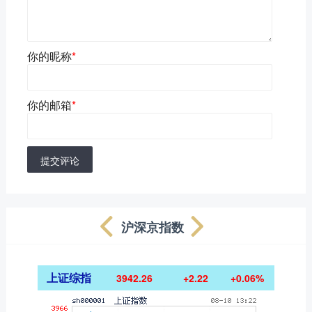
你的昵称
*
你的邮箱
*
提交评论
沪深京指数
上证综指
3942.26
+2.22
+0.06%