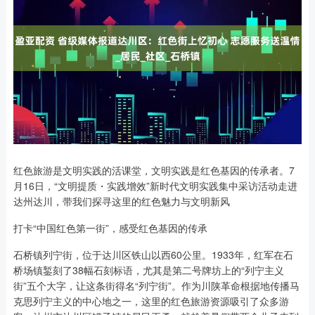
红色旅游是文明实践的活课堂，文明实践是红色基因的传承者。7
月16日，“文明提质・实践增效”新时代文明实践集中采访活动走进
达州达川，带我们探寻这里的红色魅力与文明新风
打卡“中国红色第一街”，感受红色基因的传承
石桥镇列宁街，位于达川区铁山以西60公里。1933年，红军在石
桥场镇錾刻了38幅石刻标语，尤其是第二号牌坊上的“列宁主义
街”五个大字，让这条街得名“列宁街”。作为川陕革命根据地传播马
克思列宁主义的中心地之一，这里的红色旅游资源吸引了众多游