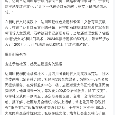
客。达州市达川区罐子镇的居民王勇，就趁着暑假带两个儿子来到
这里感受红色文化：“让下一代体会红军精神，树立正确的爱国思
想。”
在新时代文明实践中，达川区把红色旅游和爱国主义教育深度融
合，打造了达县红军文化陈列馆、列宁街石牌坊建筑群及红军石刻
标语等人文景观。石桥镇副书记赵珊介绍，当地还整理发扬了省级
非遗“烧火龙”和法门武术，2024年接待游客约50万人，带来经济收
入近1200万元，让当地居民稳稳吃上了“红色旅游饭”。
展开剩余46%
走进示范社区，感受志愿服务的温暖
达川区杨柳街道杨柳社区，是四川省新时代文明实践示范站。社区
党委副书记邹春莲介绍，社区有538名志愿者，为辖区一万余名居
民提供服务。在党群服务中心一楼，志愿者董大爷正忙着给居民免
费理发，他每周来一次，每次要为20多位居民服务。除了“义剪”，
杨柳社区从周一到周五，还定期开展义诊、义书、义演和义宣活
动。据了解，社区每月会组织8次以上活动，常态化开展“你说我
办”“服务有我”“欢乐在杨柳”等系列活动，全年累计不少于100场，
为居民和企业排忧解难，弘扬传统文化，培育社会主义核心价值