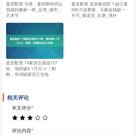
盈亚配资 马塔：曼彻斯特仍让
盈亚配资 卖房换冠军？赵心童
我感到像家一样_足球_城市_
580万追梦路，天赋金钱缺一
艺术节
不可_斯诺克_比赛_球杆
盈亚配资 13家房企激战127
轮，地价破4.1万元/㎡！刚
刚，华润斩获滨江宅地
相关评论
本文评分
*
评论内容
*