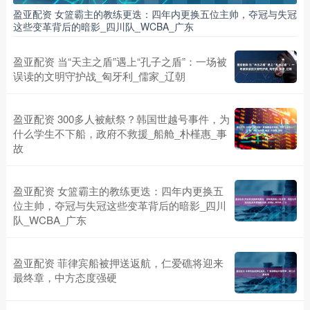
盈亚配资 女篮霸主的教练更迭：四年内更换五位主帅，夺冠与失冠
这些变革背后的暗影_四川队_WCBA_广东
盈亚配资 当“天主之盾”遇上“孔子之盾”：一场被
误读的文明守护战_匈牙利_儒家_辽朝
盈亚配资 300多人被献祭？韩国世越号事件，为
什么学生不下船，政府不救援_船舱_朴槿惠_事
故
盈亚配资 女篮霸主的教练更迭：四年内更换五
位主帅，夺冠与失冠这些变革背后的暗影_四川
队_WCBA_广东
盈亚配资 菲律宾船被押送返航，仁爱礁将迎来
最终章，中方态度强硬